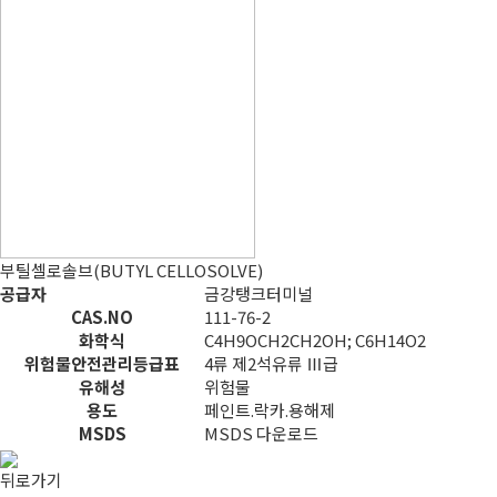
부틸셀로솔브(BUTYL CELLOSOLVE)
공급자
금강탱크터미널
CAS.NO
111-76-2
화학식
C4H9OCH2CH2OH; C6H14O2
위험물안전관리등급표
4류 제2석유류 Ⅲ급
유해성
위험물
용도
페인트.락카.용해제
MSDS
MSDS 다운로드
뒤로가기