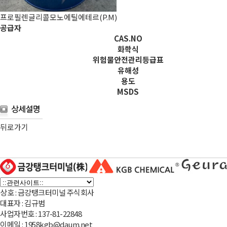
프로필렌글리콜모노에틸에테르(P.M)
공급자
CAS.NO
화학식
위험물안전관리등급표
유해성
용도
MSDS
뒤로가기
상호 : 금강탱크터미널 주식회사
대표자 : 김규범
사업자번호 : 137-81-22848
이메일 : 1958kgb@daum.net