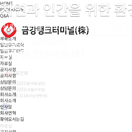
HOME
PRODUCTS
Q&A
제품소개
일반유기화학
일반무기화학
자료실
자료실
공지사항
대표전화
공지사항
상담문의
032-571-2233
(본사및공장)
상담문의
02-2233-2233
(서울사무실)
회사소개
010-6663-1114
(비상연락망)
회사소개
인사말
회사연혁
제품소개
찾아오시는길
제품소개
자료실
공지사항