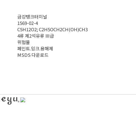
금강탱크터미널
1569-02-4
C5H12O2; C2H5OCH2CH(OH)CH3
4류 제2석유류 Ⅲ급
위험물
페인트.잉크.용해제
MSDS 다운로드