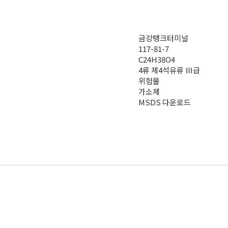
금강탱크터미널
117-81-7
C24H38O4
4류 제4석유류 Ⅲ급
위험물
가소제
MSDS 다운로드