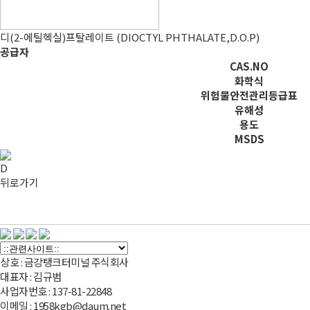
디(2-에틸헥실)프탈레이트 (DIOCTYL PHTHALATE,D.O.P)
공급자
CAS.NO
화학식
위험물안전관리등급표
유해성
용도
MSDS
D
뒤로가기
상호 : 금강탱크터미널 주식회사
대표자 : 김규범
사업자번호 : 137-81-22848
이메일 : 1958kgb@daum.net