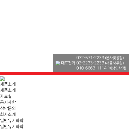
032-571-2233
(본사및공장)
대표전화
02-2233-2233
(서울사무실)
010-6663-1114
(비상연락망)
제품소개
제품소개
자료실
공지사항
상담문의
회사소개
일반유기화학
일반유기화학