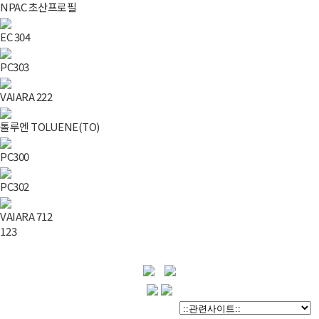
NPAC 초산프로필
EC 304
PC303
VAIARA 222
톨루엔 TOLUENE(TO)
PC300
PC302
VAIARA 712
1
2
3