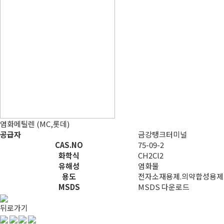
염화메틸렌 (MC,롯데)
공급자
금강탱크터미널
CAS.NO
75-09-2
화학식
CH2Cl2
유해성
염화물
용도
전자소재용제.의약합성용제
MSDS
MSDS 다운로드
뒤로가기